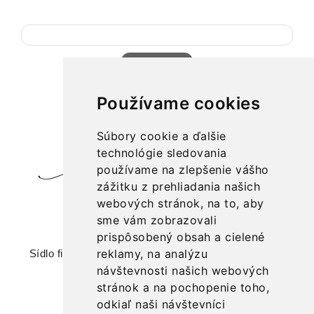
Tvoj email
Používame cookies
Súbory cookie a ďalšie
technológie sledovania
používame na zlepšenie vášho
zážitku z prehliadania našich
webových stránok, na to, aby
značka: Divoká žena
sme vám zobrazovali
prispôsobený obsah a cielené
reklamy, na analýzu
Sídlo firmy: IRKA spol. s r. o., Romanova 44, 851 02
Bratislava
návštevnosti našich webových
stránok a na pochopenie toho,
+421 903 202 100,
odkiaľ naši návštevníci
veronika.hrabackova@divokazena.sk