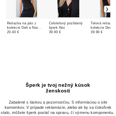
Retiazka na pás z
Celotelový pozlátený
Telová retiazka
kolekcie Deň a Noc
šperk Noc
kolekcie Deň a
zlatá
20.40 €
39.90 €
39.90 €
Šperk je tvoj nežný kúsok
ženskosti
Zabalené s láskou a pozornosťou. S informáciou o sile
kamienkov. V prípade reklamácie, alebo ak by sa čokoľvek
stalo, môžete šperk poslať na opravu, či výmenu komponentu.