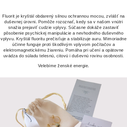
Fluorit je kryštál obdarený silnou ochrannou mocou, zvlášť na
duševnej úrovni. Pomôže rozoznať, kedy sa v našom vnútri
snažia prejaviť cudzie vplyvy. Súčasne dokáže zastaviť
pôsobenie psychickej manipulácie a nevhodného duševného
vplyvu. Kryštál fluoritu prečisťuje a stabilizuje auru. Mimoriadne
účinne funguje proti škodlivým vplyvom počítačov a
elektromagnetickému žiareniu. Pomáha pri učení a opätovne
uvádza do súladu telesnú, citovú i duševnú rovinu osobnosti.
Velebíme ženské energie.