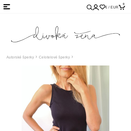
0
€ / EUR
Autorské šperky
Celotelové šperky