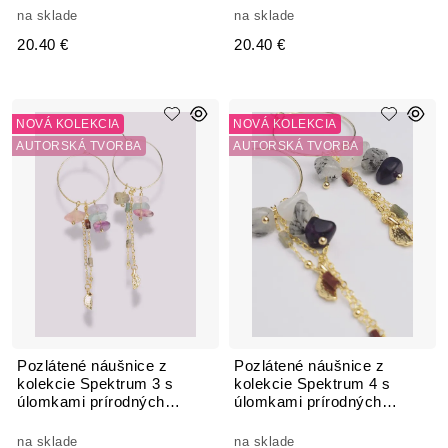
na sklade
na sklade
20.40 €
20.40 €
NOVÁ KOLEKCIA
NOVÁ KOLEKCIA
AUTORSKÁ TVORBA
AUTORSKÁ TVORBA
Pozlátené náušnice z
Pozlátené náušnice z
kolekcie Spektrum 3 s
kolekcie Spektrum 4 s
úlomkami prírodných
úlomkami prírodných
kameňov Fluorit
kameňov Fluorit
na sklade
na sklade