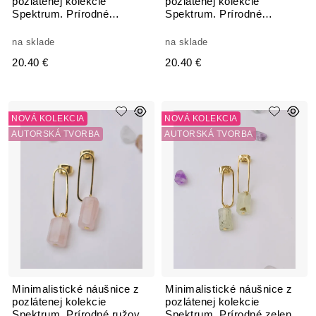
pozlátenej kolekcie
pozlátenej kolekcie
Spektrum. Prírodné
Spektrum. Prírodné
medové kamene Fluorit
priehľadné kamene Fluorit
na sklade
na sklade
20.40 €
20.40 €
NOVÁ KOLEKCIA
NOVÁ KOLEKCIA
AUTORSKÁ TVORBA
AUTORSKÁ TVORBA
Minimalistické náušnice z
Minimalistické náušnice z
pozlátenej kolekcie
pozlátenej kolekcie
Spektrum. Prírodné ružové
Spektrum. Prírodné zelené