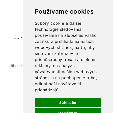
Používame cookies
Súbory cookie a ďalšie
technológie sledovania
používame na zlepšenie vášho
zážitku z prehliadania našich
webových stránok, na to, aby
značka: Divoká žena
sme vám zobrazovali
prispôsobený obsah a cielené
reklamy, na analýzu
Sídlo firmy: IRKA spol. s r. o., Romanova 44, 851 02
Bratislava
návštevnosti našich webových
stránok a na pochopenie toho,
+421 903 202 100,
odkiaľ naši návštevníci
veronika.hrabackova@divokazena.sk
prichádzajú.
Súhlasím
Odmietam