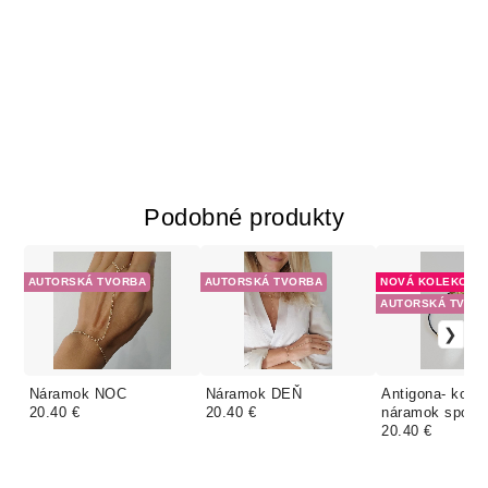
Podobné produkty
AUTORSKÁ TVORBA
AUTORSKÁ TVORBA
NOVÁ KOLEKCIA
AUTORSKÁ TVOR
Náramok NOC
Náramok DEŇ
Antigona- kože
20.40 €
20.40 €
náramok spozl
komponentami
20.40 €