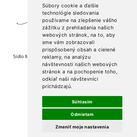
Súbory cookie a ďalšie
technológie sledovania
používame na zlepšenie vášho
zážitku z prehliadania našich
webových stránok, na to, aby
značka: Divoká žena
sme vám zobrazovali
prispôsobený obsah a cielené
reklamy, na analýzu
Sídlo firmy: IRKA spol. s r. o., Romanova 44, 851 02
Bratislava
návštevnosti našich webových
stránok a na pochopenie toho,
+421 903 202 100,
odkiaľ naši návštevníci
veronika.hrabackova@divokazena.sk
prichádzajú.
Súhlasím
Odmietam
Zmeniť moje nastavenia