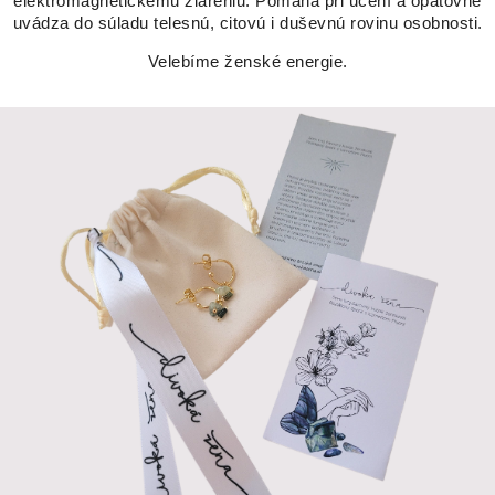
elektromagnetickému žiareniu. Pomáha pri učení a opätovne
uvádza do súladu telesnú, citovú i duševnú rovinu osobnosti.
Velebíme ženské energie.