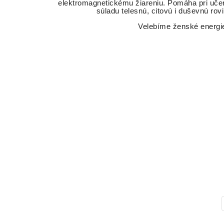
elektromagnetickému žiareniu. Pomáha pri uče
súladu telesnú, citovú i duševnú rov
Velebíme ženské energi