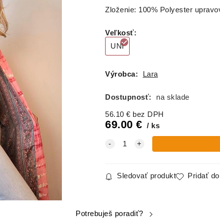
Zloženie: 100% Polyester uprav
Veľkosť
:
UNI
Výrobca:
Lara
Dostupnosť:
na sklade
56.10
€
bez DPH
69.00
€
ks
Sledovať produkt
Pridať d
Potrebuješ poradiť?