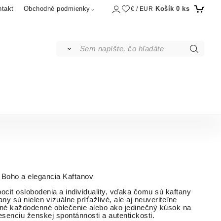
Košík
0
ks
ntakt
Obchodné podmienky
€ / EUR
 Boho a elegancia Kaftanov
ocit oslobodenia a individuality, vďaka čomu sú kaftany
ny sú nielen vizuálne príťažlivé, ale aj neuveriteľne
né každodenné oblečenie alebo ako jedinečný kúsok na
 esenciu ženskej spontánnosti a autentickosti.