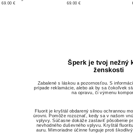
69.00 €
69.00 €
Šperk je tvoj nežný
ženskosti
Zabalené s láskou a pozornosťou. S informáci
prípade reklamácie, alebo ak by sa čokoľvek st
na opravu, či výmenu kompo
Fluorit je kryštál obdarený silnou ochrannou m
úrovni. Pomôže rozoznať, kedy sa v našom vnútr
vplyvy. Súčasne dokáže zastaviť pôsobenie ps
nevhodného duševného vplyvu. Kryštál fluoritu 
auru. Mimoriadne účinne funguje proti škodli