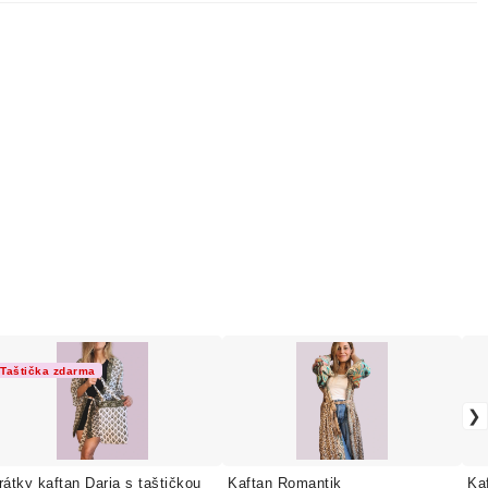
Taštička zdarma
rátky kaftan Daria s taštičkou
Kaftan Romantik
Ka