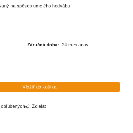
ovaný na spôsob umelého hodvábu
Záručná doba:
24 mesiacov
o obľúbených
Zdielať