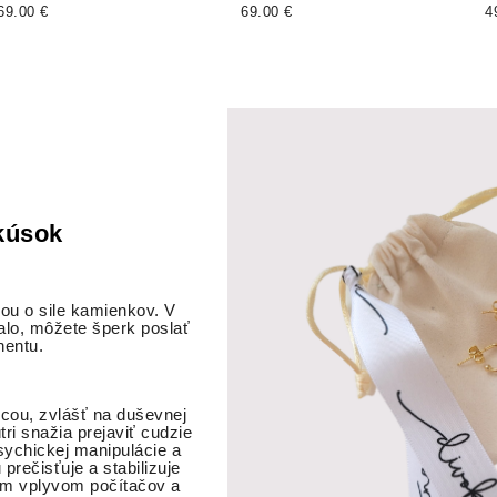
69.00 €
69.00 €
4
 kúsok
ou o sile kamienkov. V
alo, môžete šperk poslať
nentu.
ocou, zvlášť na duševnej
i snažia prejaviť cudzie
ychickej manipulácie a
prečisťuje a stabilizuje
vým vplyvom počítačov a