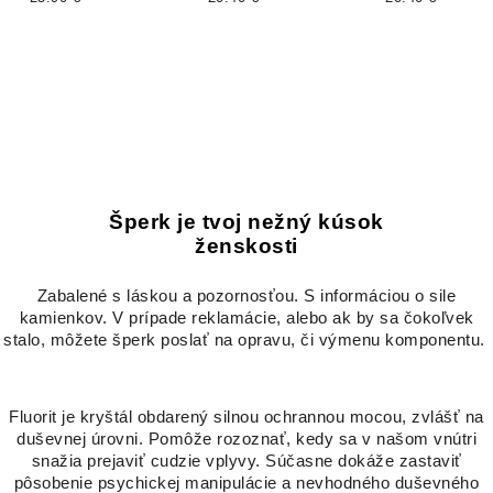
čiernym kamienkom
Šperk je tvoj nežný kúsok
ženskosti
Zabalené s láskou a pozornosťou. S informáciou o sile
kamienkov. V prípade reklamácie, alebo ak by sa čokoľvek
stalo, môžete šperk poslať na opravu, či výmenu komponentu.
Fluorit je kryštál obdarený silnou ochrannou mocou, zvlášť na
duševnej úrovni. Pomôže rozoznať, kedy sa v našom vnútri
snažia prejaviť cudzie vplyvy. Súčasne dokáže zastaviť
pôsobenie psychickej manipulácie a nevhodného duševného