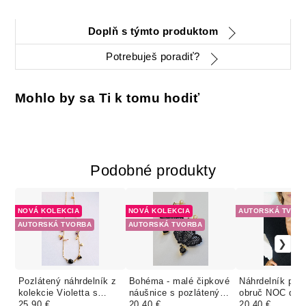
Doplň s týmto produktom
Potrebuješ poradiť?
Mohlo by sa Ti k tomu hodiť
Podobné produkty
NOVÁ KOLEKCIA
NOVÁ KOLEKCIA
AUTORSKÁ TVOR
AUTORSKÁ TVORBA
AUTORSKÁ TVORBA
Pozlátený náhrdelník z
Bohéma - malé čipkové
Náhrdelník poz
kolekcie Violetta s
náušnice s pozláteným
obruč NOC dlh
farebnými minerálmi
25.90 €
komponentom a
20.40 €
20.40 €