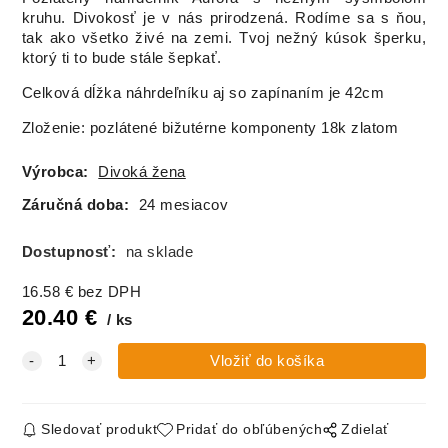
kruhu. Divokosť je v nás prirodzená. Rodíme sa s ňou,
tak ako všetko živé na zemi. Tvoj nežný kúsok šperku,
ktorý ti to bude stále šepkať.
Celková dĺžka náhrdeľníku aj so zapínaním je 42cm
Zloženie: pozlátené bižutérne komponenty 18k zlatom
Výrobca:
Divoká žena
Záručná doba:
24 mesiacov
Dostupnosť:
na sklade
16.58
€
bez DPH
20.40
€
ks
Sledovať produkt
Pridať do obľúbených
Zdielať