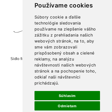
Používame cookies
Súbory cookie a ďalšie
technológie sledovania
používame na zlepšenie vášho
zážitku z prehliadania našich
webových stránok, na to, aby
značka: Divoká žena
sme vám zobrazovali
prispôsobený obsah a cielené
reklamy, na analýzu
Sídlo firmy: IRKA spol. s r. o., Romanova 44, 851 02
Bratislava
návštevnosti našich webových
stránok a na pochopenie toho,
+421 903 202 100,
odkiaľ naši návštevníci
veronika.hrabackova@divokazena.sk
prichádzajú.
Súhlasím
Odmietam