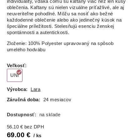
individuality, vďaka čomu sú kaftany viac než len kusy
oblečenia. Kaftany sú nielen vizuálne príťažlivé, ale aj
neuveriteľne pohodlné. Môžu sa nosiť ako bežné
každodenné oblečenie alebo ako jedinečný kúsok na
špeciálne príležitosti. Stelesňujú esenciu ženskej
spontánnosti a autentickosti.
Zloženie: 100% Polyester upravovaný na spôsob
umelého hodvábu
Veľkosť
:
UNI
Výrobca:
Lara
Záručná doba:
24 mesiacov
Dostupnosť:
na sklade
56.10
€
bez DPH
69.00
€
ks