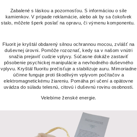
Zabalené s láskou a pozornosťou. S informáciou o sile
kamienkov. V prípade reklamácie, alebo ak by sa čokoľvek
stalo, môžete šperk poslať na opravu, či výmenu komponentu.
Fluorit je kryštál obdarený silnou ochrannou mocou, zvlášť na
duševnej úrovni. Pomôže rozoznať, kedy sa v našom vnútri
snažia prejaviť cudzie vplyvy. Súčasne dokáže zastaviť
pôsobenie psychickej manipulácie a nevhodného duševného
vplyvu. Kryštál fluoritu prečisťuje a stabilizuje auru. Mimoriadne
účinne funguje proti škodlivým vplyvom počítačov a
elektromagnetickému žiareniu. Pomáha pri učení a opätovne
uvádza do súladu telesnú, citovú i duševnú rovinu osobnosti.
Velebíme ženské energie.