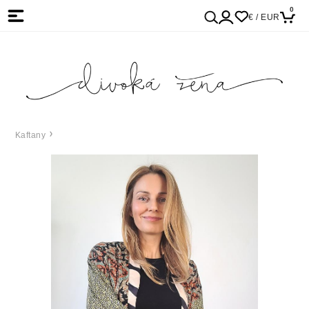
0
€ / EUR
Kaftany